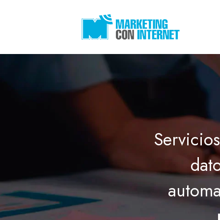
Saltar
al
contenido
Servicios
dato
automat