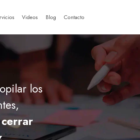
rvicios
Videos
Blog
Contacto
opilar los
ntes,
y
cerrar
z