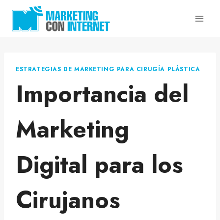
Saltar
al
contenido
ESTRATEGIAS DE MARKETING PARA CIRUGÍA PLÁSTICA
Importancia del
Marketing
Digital para los
Cirujanos